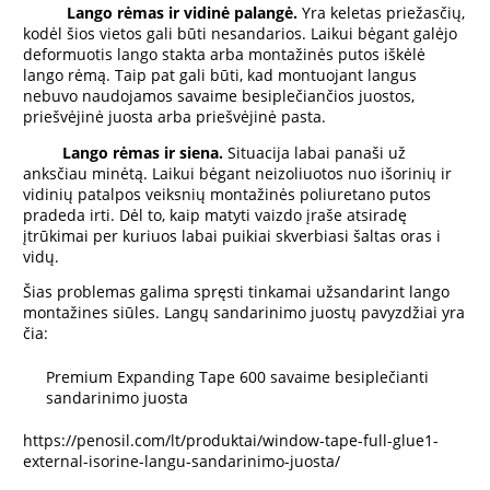
Lango rėmas ir vidinė palangė.
Yra keletas priežasčių,
kodėl šios vietos gali būti nesandarios. Laikui bėgant galėjo
deformuotis lango stakta arba montažinės putos iškėlė
lango rėmą. Taip pat gali būti, kad montuojant langus
nebuvo naudojamos savaime besiplečiančios juostos,
priešvėjinė juosta arba priešvėjinė pasta.
Lango rėmas ir siena.
Situacija labai panaši už
anksčiau minėtą. Laikui bėgant neizoliuotos nuo išorinių ir
vidinių patalpos veiksnių montažinės poliuretano putos
pradeda irti. Dėl to, kaip matyti vaizdo įraše atsiradę
įtrūkimai per kuriuos labai puikiai skverbiasi šaltas oras i
vidų.
Šias problemas galima spręsti tinkamai užsandarint lango
montažines siūles. Langų sandarinimo juostų pavyzdžiai yra
čia:
Premium Expanding Tape 600 savaime besiplečianti
sandarinimo juosta
https://penosil.com/lt/produktai/window-tape-full-glue1-
external-isorine-langu-sandarinimo-juosta/