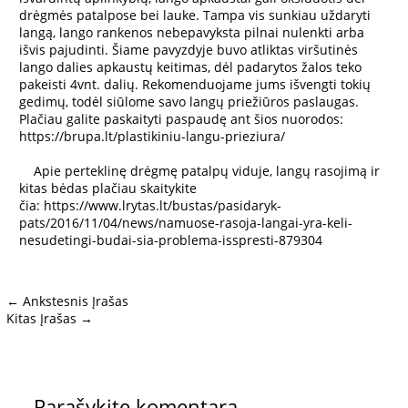
drėgmės patalpose bei lauke. Tampa vis sunkiau uždaryti
langą, lango rankenos nebepavyksta pilnai nulenkti arba
išvis pajudinti. Šiame pavyzdyje buvo atliktas viršutinės
lango dalies apkaustų keitimas, dėl padarytos žalos teko
pakeisti 4vnt. dalių. Rekomenduojame jums išvengti tokių
gedimų, todėl siūlome savo langų priežiūros paslaugas.
Plačiau galite paskaityti paspaudę ant šios nuorodos:
https://brupa.lt/plastikiniu-langu-prieziura/
Apie perteklinę drėgmę patalpų viduje, langų rasojimą ir
kitas bėdas plačiau skaitykite
čia:
https://www.lrytas.lt/bustas/pasidaryk-
pats/2016/11/04/news/namuose-rasoja-langai-yra-keli-
nesudetingi-budai-sia-problema-isspresti-879304
←
Ankstesnis Įrašas
Kitas Įrašas
→
Parašykite komentarą