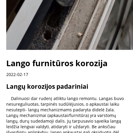
Lango furnitūros korozija
2022-02-17
Langų korozijos padariniai
Dalinuosi dar rudenį atliktu lango remontu. Langas buvo
nesureguliuotas, tarpinės sudūlėjusios, o apkaustai laiku
nesutepti- langų mechanizmams padaryta didelė žala.
Langų mechanizmai (apkaustai/furnitūra) yra varstomų
langų, durų sudedamoji dalis. Jų tarpusavio sąveika langą
leidžia lengvai valdyti, atidaryti ir uždaryti. Be anksčiau
išvardintų aplinkybių, lango apkaustai gali oksiduotis dėl