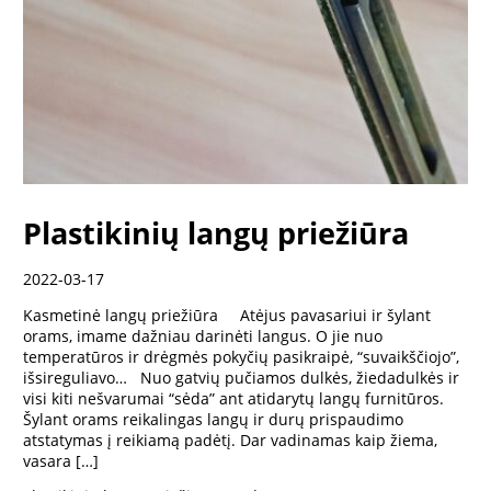
Plastikinių langų priežiūra
2022-03-17
Kasmetinė langų priežiūra Atėjus pavasariui ir šylant
orams, imame dažniau darinėti langus. O jie nuo
temperatūros ir drėgmės pokyčių pasikraipė, “suvaikščiojo”,
išsireguliavo… Nuo gatvių pučiamos dulkės, žiedadulkės ir
visi kiti nešvarumai “sėda” ant atidarytų langų furnitūros.
Šylant orams reikalingas langų ir durų prispaudimo
atstatymas į reikiamą padėtį. Dar vadinamas kaip žiema,
vasara […]