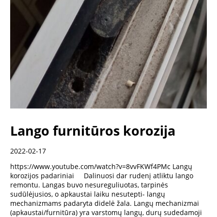
Lango furnitūros korozija
2022-02-17
https://www.youtube.com/watch?v=8vvFKWf4PMc Langų
korozijos padariniai Dalinuosi dar rudenį atliktu lango
remontu. Langas buvo nesureguliuotas, tarpinės
sudūlėjusios, o apkaustai laiku nesutepti- langų
mechanizmams padaryta didelė žala. Langų mechanizmai
(apkaustai/furnitūra) yra varstomų langų, durų sudedamoji